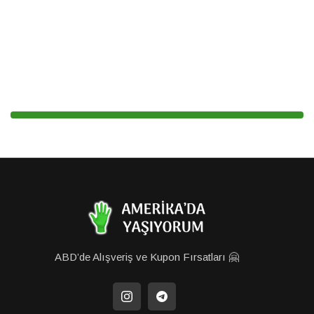
ABD’de Alışveriş ve Kupon Fırsatları 🤗