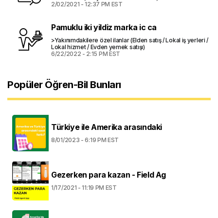
2/02/2021 - 12:37 PM EST
Pamuklu iki yildiz marka ic ca
>Yakınımdakilere özel ilanlar (Elden satış / Lokal iş yerleri /
Lokal hizmet / Evden yemek satışı)
6/22/2022 - 2:15 PM EST
Popüler Öğren-Bil Bunları
Türkiye ile Amerika arasındaki
8/01/2023 - 6:19 PM EST
Gezerken para kazan - Field Ag
1/17/2021 - 11:19 PM EST