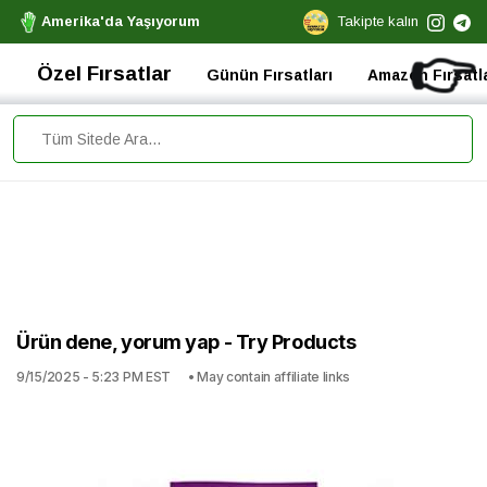
Amerika'da Yaşıyorum
Takipte kalın
👉
Özel Fırsatlar
Günün Fırsatları
Amazon Fırsatla
Ürün dene, yorum yap - Try Products
9/15/2025 - 5:23 PM EST
• May contain affiliate links