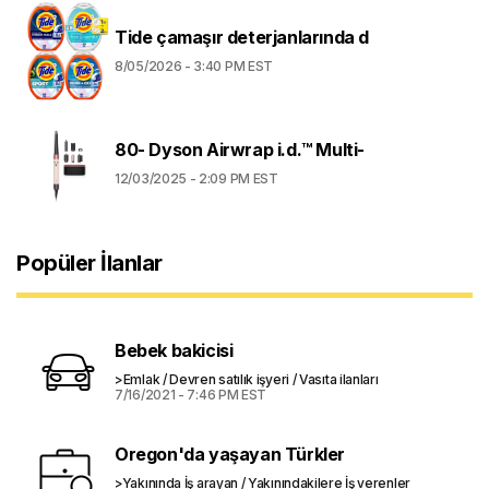
Tide çamaşır deterjanlarında d
8/05/2026 - 3:40 PM EST
80- Dyson Airwrap i.d.™ Multi-
12/03/2025 - 2:09 PM EST
Popüler İlanlar
Bebek bakicisi
>Emlak / Devren satılık işyeri / Vasıta ilanları
7/16/2021 - 7:46 PM EST
Oregon'da yaşayan Türkler
>Yakınında İş arayan / Yakınındakilere İş verenler