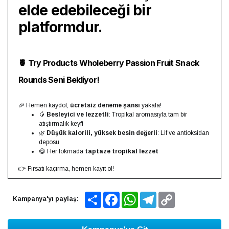
elde edebileceği bir
platformdur.
🍍 Try Products Wholeberry Passion Fruit Snack
Rounds Seni Bekliyor!
🎉 Hemen kaydol,
ücretsiz deneme şansı
yakala!
🥭
Besleyici ve lezzetli
: Tropikal aromasıyla tam bir
atıştırmalık keyfi
🌿
Düşük kalorili, yüksek besin değerli
: Lif ve antioksidan
deposu
😋 Her lokmada
taptaze tropikal lezzet
👉 Fırsatı kaçırma, hemen kayıt ol!
Share
Facebook
WhatsApp
Telegram
Copy
Kampanya'yı paylaş:
Link