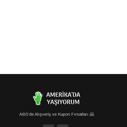
ABD’de Alışveriş ve Kupon Fırsatları 🤗