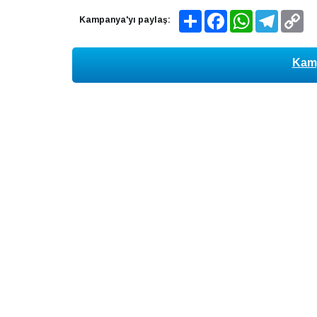
Share
Facebook
WhatsApp
Telegram
Co
Kampanya'yı paylaş:
Lin
Kamp