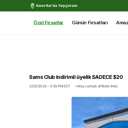
Amerika'da Yaşıyorum
Özel Fırsatlar
Günün Fırsatları
Amazo
Sams Club indirimli üyelik SADECE $20
2/26/2026 - 4:59 PM EST
• May contain affiliate links