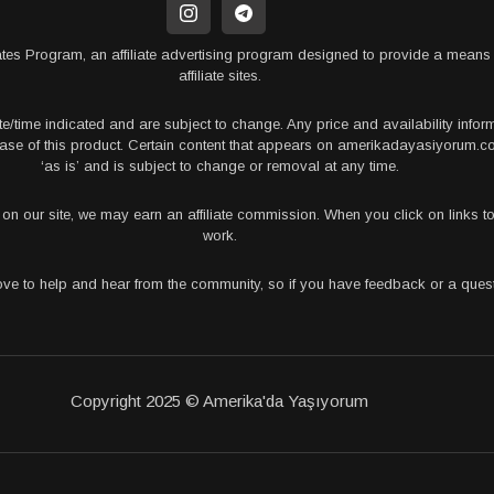
tes Program, an affiliate advertising program designed to provide a means 
affiliate sites.
te/time indicated and are subject to change. Any price and availability info
rchase of this product. Certain content that appears on amerikadayasiyorum
‘as is’ and is subject to change or removal at any time.
s on our site, we may earn an affiliate commission. When you click on links
work.
love to help and hear from the community, so if you have feedback or a que
Copyright 2025 © Amerika'da Yaşıyorum