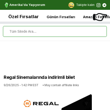
Amerika'da Yaşıyorum
Takipte kalın
👉
Özel Fırsatlar
Günün Fırsatları
Amazon Fırsatla
Regal Sinemalarında indirimli bilet
9/26/2025 - 1:42 PM EST
• May contain affiliate links