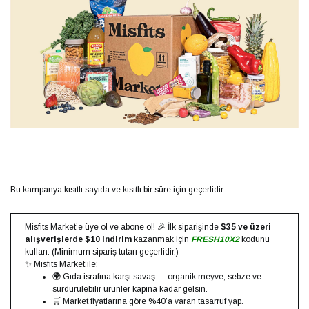
Bu kampanya kısıtlı sayıda ve kısıtlı bir süre için geçerlidir.
Misfits Market’e üye ol ve abone ol! 🎉 İlk siparişinde
$35 ve üzeri
alışverişlerde $10 indirim
kazanmak için
FRESH10X2
kodunu
kullan. (Minimum sipariş tutarı geçerlidir.)
✨ Misfits Market ile:
🌍 Gıda israfına karşı savaş — organik meyve, sebze ve
sürdürülebilir ürünler kapına kadar gelsin.
🛒 Market fiyatlarına göre %40’a varan tasarruf yap.