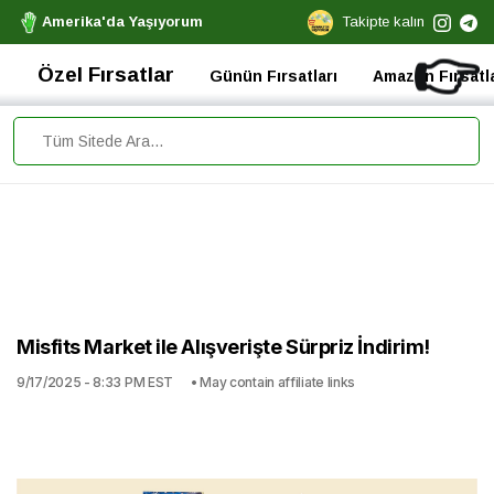
Amerika'da Yaşıyorum
Takipte kalın
👉
Özel Fırsatlar
Günün Fırsatları
Amazon Fırsatla
Misfits Market ile Alışverişte Sürpriz İndirim!
9/17/2025 - 8:33 PM EST
• May contain affiliate links