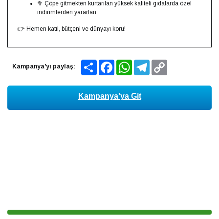
🥦 Çöpe gitmekten kurtarılan yüksek kaliteli gıdalarda özel
indirimlerden yararlan.
👉 Hemen katıl, bütçeni ve dünyayı koru!
Share
Facebook
WhatsApp
Telegram
Copy
Kampanya'yı paylaş:
Link
Kampanya'ya Git