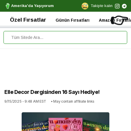
Amerika'da Yaşıyorum
Takipte kalın
👉
Özel Fırsatlar
Günün Fırsatları
Amazon Fırsatla
Elle Decor Dergisinden 16 Sayı Hediye!
9/15/2025 - 9:48 AM EST
• May contain affiliate links