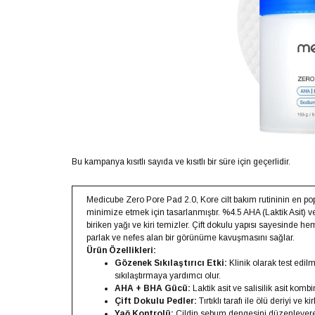
Bu kampanya kısıtlı sayıda ve kısıtlı bir süre için geçerlidir.
Medicube Zero Pore Pad 2.0, Kore cilt bakım rutininin en p
minimize etmek için tasarlanmıştır. %4.5 AHA (Laktik Asit) ve 
biriken yağı ve kiri temizler. Çift dokulu yapısı sayesinde 
parlak ve nefes alan bir görünüme kavuşmasını sağlar.
Ürün Özellikleri:
Gözenek Sıkılaştırıcı Etki:
Klinik olarak test edi
sıkılaştırmaya yardımcı olur.
AHA + BHA Gücü:
Laktik asit ve salisilik asit kom
Çift Dokulu Pedler:
Tırtıklı tarafı ile ölü deriyi ve k
Yağ Kontrolü:
Cildin sebum dengesini düzenleyere