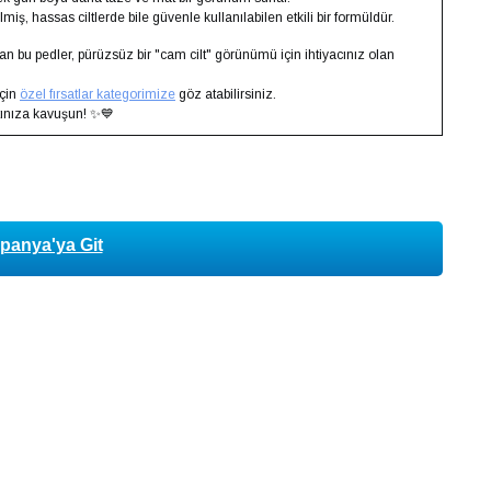
lmiş, hassas ciltlerde bile güvenle kullanılabilen etkili bir formüldür.
n bu pedler, pürüzsüz bir "cam cilt" görünümü için ihtiyacınız olan
için
özel fırsatlar kategorimize
göz atabilirsiniz.
tınıza kavuşun! ✨💙
py
k
anya'ya Git