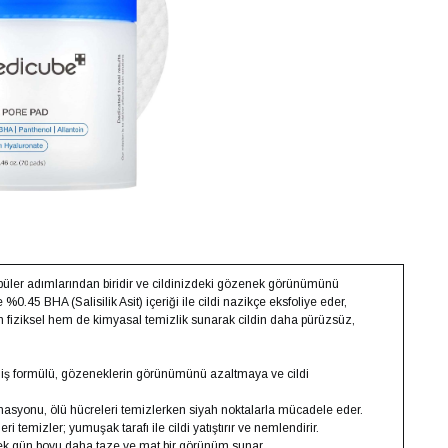
opüler adımlarından biridir ve cildinizdeki gözenek görünümünü
%0.45 BHA (Salisilik Asit) içeriği ile cildi nazikçe eksfoliye eder,
hem fiziksel hem de kimyasal temizlik sunarak cildin daha pürüzsüz,
lmiş formülü, gözeneklerin görünümünü azaltmaya ve cildi
binasyonu, ölü hücreleri temizlerken siyah noktalarla mücadele eder.
irleri temizler; yumuşak tarafı ile cildi yatıştırır ve nemlendirir.
k gün boyu daha taze ve mat bir görünüm sunar.