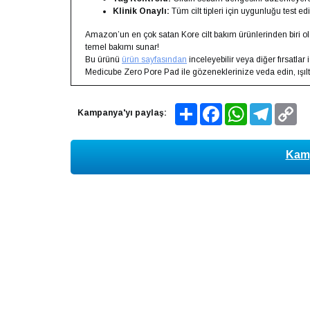
Klinik Onaylı:
Tüm cilt tipleri için uygunluğu test edi
Amazon’un en çok satan Kore cilt bakım ürünlerinden biri ola
temel bakımı sunar!
Bu ürünü
ürün sayfasından
inceleyebilir veya diğer fırsatlar 
Medicube Zero Pore Pad ile gözeneklerinize veda edin, ışıl
Share
Facebook
WhatsApp
Telegram
Co
Kampanya'yı paylaş:
Lin
Kamp