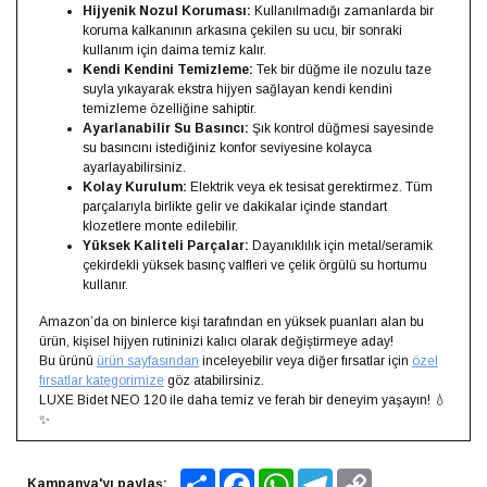
Hijyenik Nozul Koruması:
Kullanılmadığı zamanlarda bir
koruma kalkanının arkasına çekilen su ucu, bir sonraki
kullanım için daima temiz kalır.
Kendi Kendini Temizleme:
Tek bir düğme ile nozulu taze
suyla yıkayarak ekstra hijyen sağlayan kendi kendini
temizleme özelliğine sahiptir.
Ayarlanabilir Su Basıncı:
Şık kontrol düğmesi sayesinde
su basıncını istediğiniz konfor seviyesine kolayca
ayarlayabilirsiniz.
Kolay Kurulum:
Elektrik veya ek tesisat gerektirmez. Tüm
parçalarıyla birlikte gelir ve dakikalar içinde standart
klozetlere monte edilebilir.
Yüksek Kaliteli Parçalar:
Dayanıklılık için metal/seramik
çekirdekli yüksek basınç valfleri ve çelik örgülü su hortumu
kullanır.
Amazon’da on binlerce kişi tarafından en yüksek puanları alan bu
ürün, kişisel hijyen rutininizi kalıcı olarak değiştirmeye aday!
Bu ürünü
ürün sayfasından
inceleyebilir veya diğer fırsatlar için
özel
fırsatlar kategorimize
göz atabilirsiniz.
LUXE Bidet NEO 120 ile daha temiz ve ferah bir deneyim yaşayın! 💧
✨
Share
Facebook
WhatsApp
Telegram
Copy
Kampanya'yı paylaş: