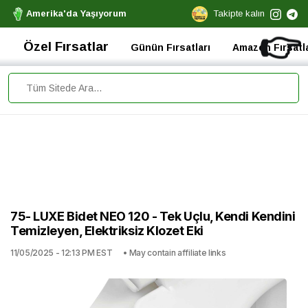
Amerika'da Yaşıyorum
Takipte kalın
👉
Özel Fırsatlar
Günün Fırsatları
Amazon Fırsatla
75- LUXE Bidet NEO 120 - Tek Uçlu, Kendi Kendini
Temizleyen, Elektriksiz Klozet Eki
11/05/2025 - 12:13 PM EST
• May contain affiliate links