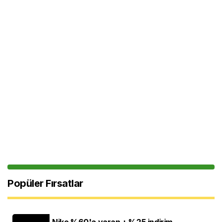
Popüler Fırsatlar
Nike %60'a varan + %25 indirim