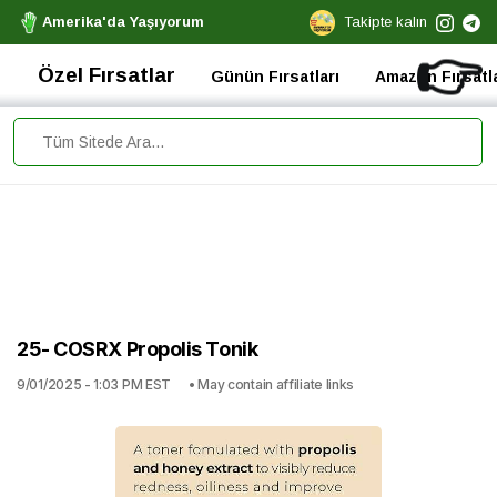
Amerika'da Yaşıyorum
Takipte kalın
👉
Özel Fırsatlar
Günün Fırsatları
Amazon Fırsatla
25- COSRX Propolis Tonik
9/01/2025 - 1:03 PM EST
• May contain affiliate links