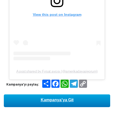
View this post on Instagram
A post shared by Fırsat avcısı (@amerikadayasiyorum)
Share
Facebook
WhatsApp
Telegram
Copy
Kampanya'yı paylaş:
Link
Kampanya'ya Git