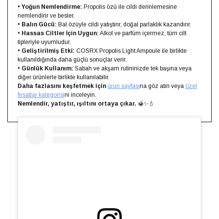
•
Yoğun Nemlendirme:
Propolis özü ile cildi derinlemesine
nemlendirir ve besler.
•
Balın Gücü:
Bal özüyle cildi yatıştırır, doğal parlaklık kazandırır.
•
Hassas Ciltler İçin Uygun:
Alkol ve parfüm içermez, tüm cilt
tipleriyle uyumludur.
•
Geliştirilmiş Etki:
COSRX Propolis Light Ampoule ile birlikte
kullanıldığında daha güçlü sonuçlar verir.
•
Günlük Kullanım:
Sabah ve akşam rutininizde tek başına veya
diğer ürünlerle birlikte kullanılabilir.
Daha fazlasını keşfetmek için
ürün sayfası
na göz atın veya
özel
fırsatlar kategorisi
ni inceleyin.
Nemlendir, yatıştır, ışıltını ortaya çıkar.
🍯✨💧