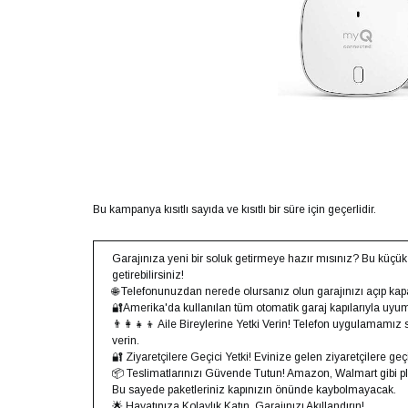
Bu kampanya kısıtlı sayıda ve kısıtlı bir süre için geçerlidir.
Garajınıza yeni bir soluk getirmeye hazır mısınız? Bu küçük
getirebilirsiniz!
🌐 Telefonunuzdan nerede olursanız olun garajınızı açıp kapata
🔐Amerika'da kullanılan tüm otomatik garaj kapılarıyla uy
👨‍👩‍👧‍👦 Aile Bireylerine Yetki Verin! Telefon uygulamamız 
verin.
🔐 Ziyaretçilere Geçici Yetki! Evinize gelen ziyaretçilere geçi
📦 Teslimatlarınızı Güvende Tutun! Amazon, Walmart gibi platf
Bu sayede paketleriniz kapınızın önünde kaybolmayacak.
🌟 Hayatınıza Kolaylık Katın, Garajınızı Akıllandırın!