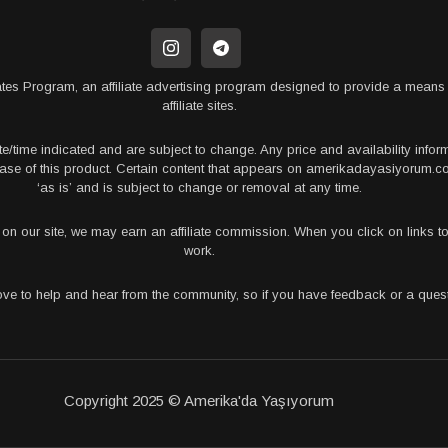
tes Program, an affiliate advertising program designed to provide a means 
affiliate sites.
te/time indicated and are subject to change. Any price and availability info
rchase of this product. Certain content that appears on amerikadayasiyorum
‘as is’ and is subject to change or removal at any time.
s on our site, we may earn an affiliate commission. When you click on links
work.
love to help and hear from the community, so if you have feedback or a que
Copyright 2025 © Amerika'da Yaşıyorum