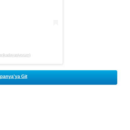
merikadayasiyorum)
anya'ya Git