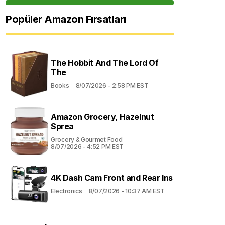
Popüler Amazon Fırsatları
The Hobbit And The Lord Of
The
Books
8/07/2026 - 2:58 PM EST
Amazon Grocery, Hazelnut
Sprea
Grocery & Gourmet Food
8/07/2026 - 4:52 PM EST
4K Dash Cam Front and Rear Ins
Electronics
8/07/2026 - 10:37 AM EST