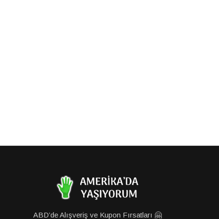
ABD’de Alışveriş ve Kupon Fırsatları 🤗