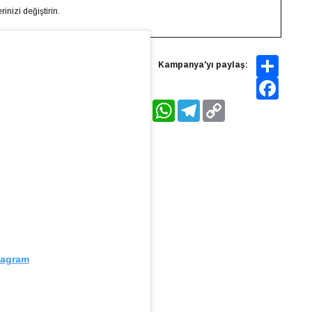
inizi değiştirin.
Share
Kampanya'yı paylaş:
Faceboo
WhatsApp
Telegram
Copy
Link
tagram