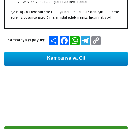
🎶 Ailenizle, arkadaşlarınızla keyifli anlar
👉
Bugün kaydolun
ve Hulu’yu hemen ücretsiz deneyin. Deneme
süreniz boyunca istediğiniz an iptal edebilirsiniz, hiçbir risk yok!
Share
Facebook
WhatsApp
Telegram
Copy
Kampanya'yı paylaş:
Link
Kampanya'ya Git