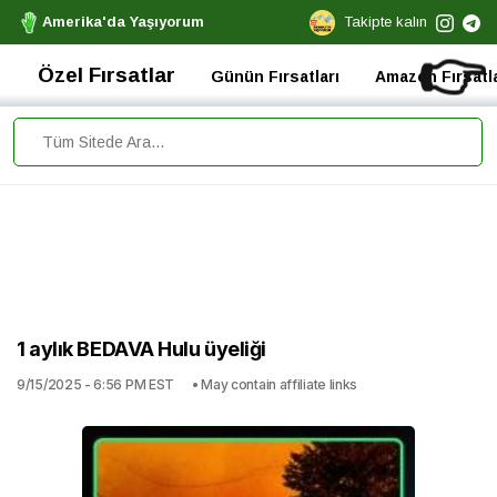
Amerika'da Yaşıyorum
Takipte kalın
👉
Özel Fırsatlar
Günün Fırsatları
Amazon Fırsatla
1 aylık BEDAVA Hulu üyeliği
9/15/2025 - 6:56 PM EST
• May contain affiliate links