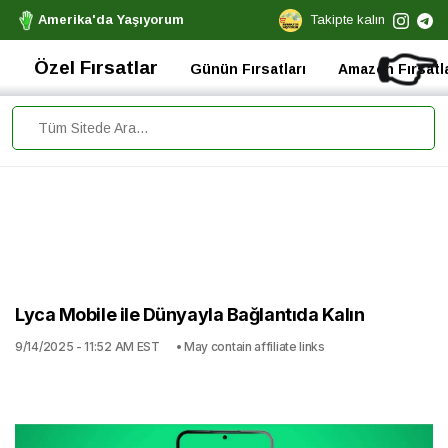
Amerika'da Yaşıyorum
Takipte kalın
👉
Özel Fırsatlar
Günün Fırsatları
Amazon Fırsatla
Lyca Mobile ile Dünyayla Bağlantıda Kalın
9/14/2025 - 11:52 AM EST
• May contain affiliate links