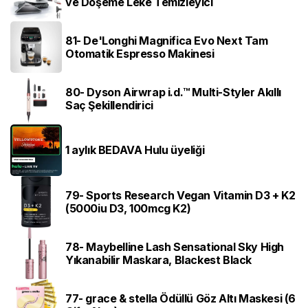
ve Döşeme Leke Temizleyici
81- De'Longhi Magnifica Evo Next Tam
Otomatik Espresso Makinesi
80- Dyson Airwrap i.d.™ Multi-Styler Akıllı
Saç Şekillendirici
1 aylık BEDAVA Hulu üyeliği
79- Sports Research Vegan Vitamin D3 + K2
(5000iu D3, 100mcg K2)
78- Maybelline Lash Sensational Sky High
Yıkanabilir Maskara, Blackest Black
77- grace & stella Ödüllü Göz Altı Maskesi (6