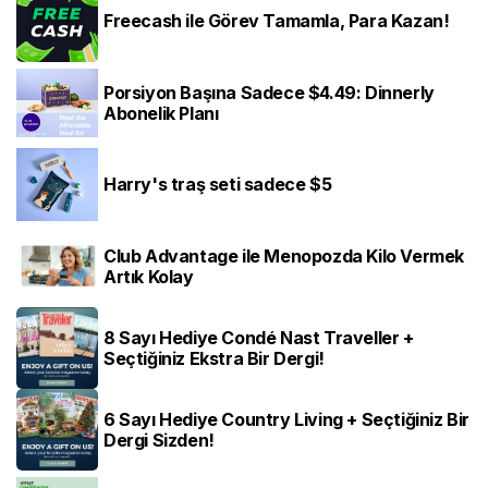
Freecash ile Görev Tamamla, Para Kazan!
Porsiyon Başına Sadece $4.49: Dinnerly
Abonelik Planı
Harry's traş seti sadece $5
Club Advantage ile Menopozda Kilo Vermek
Artık Kolay
8 Sayı Hediye Condé Nast Traveller +
Seçtiğiniz Ekstra Bir Dergi!
6 Sayı Hediye Country Living + Seçtiğiniz Bir
Dergi Sizden!