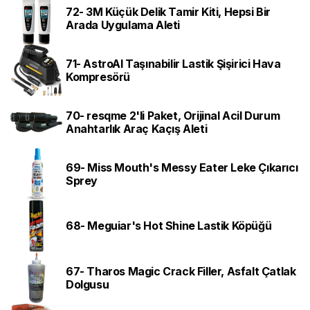
72- 3M Küçük Delik Tamir Kiti, Hepsi Bir
Arada Uygulama Aleti
71- AstroAI Taşınabilir Lastik Şişirici Hava
Kompresörü
70- resqme 2'li Paket, Orijinal Acil Durum
Anahtarlık Araç Kaçış Aleti
69- Miss Mouth's Messy Eater Leke Çıkarıcı
Sprey
68- Meguiar's Hot Shine Lastik Köpüğü
67- Tharos Magic Crack Filler, Asfalt Çatlak
Dolgusu