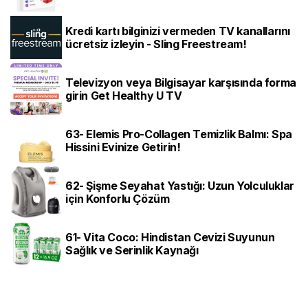
Kredi kartı bilginizi vermeden TV kanallarını
ücretsiz izleyin - Sling Freestream!
Televizyon veya Bilgisayar karşısında forma
girin Get Healthy U TV
63- Elemis Pro-Collagen Temizlik Balmı: Spa
Hissini Evinize Getirin!
62- Şişme Seyahat Yastığı: Uzun Yolculuklar
için Konforlu Çözüm
61- Vita Coco: Hindistan Cevizi Suyunun
Sağlık ve Serinlik Kaynağı