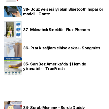
38- Ucuz ve sesi iyi olan Bluetooth hoparlör
modeli - Oontz
37- Mıknatıslı Sineklik - Flux Phenom
36- Pratik sağlam elbise askısı - Songmics
35- Sarı Bez Amerika'da :) Hem de
yıkanabilir - TrueFresh
34- Scrub Mommy - Scrub Daddy