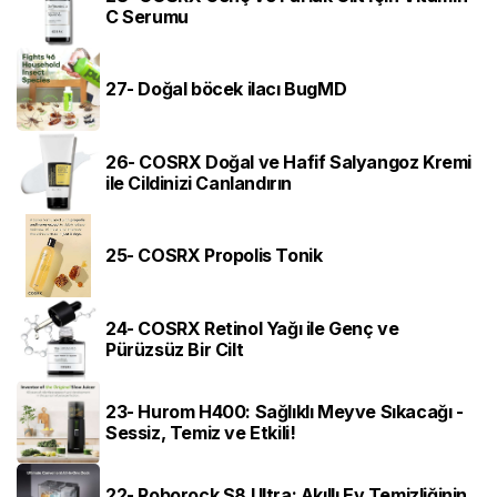
C Serumu
27- Doğal böcek ilacı BugMD
26- COSRX Doğal ve Hafif Salyangoz Kremi
ile Cildinizi Canlandırın
25- COSRX Propolis Tonik
24- COSRX Retinol Yağı ile Genç ve
Pürüzsüz Bir Cilt
23- Hurom H400: Sağlıklı Meyve Sıkacağı -
Sessiz, Temiz ve Etkili!
22- Roborock S8 Ultra: Akıllı Ev Temizliğinin