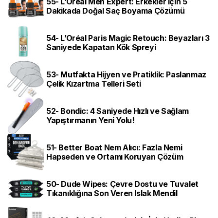
55- L’Oréal Men Expert: Erkekler için 5
Dakikada Doğal Saç Boyama Çözümü
54- L’Oréal Paris Magic Retouch: Beyazları 3
Saniyede Kapatan Kök Spreyi
53- Mutfakta Hijyen ve Pratiklik: Paslanmaz
Çelik Kızartma Telleri Seti
52- Bondic: 4 Saniyede Hızlı ve Sağlam
Yapıştırmanın Yeni Yolu!
51- Better Boat Nem Alıcı: Fazla Nemi
Hapseden ve Ortamı Koruyan Çözüm
50- Dude Wipes: Çevre Dostu ve Tuvalet
Tıkanıklığına Son Veren Islak Mendil