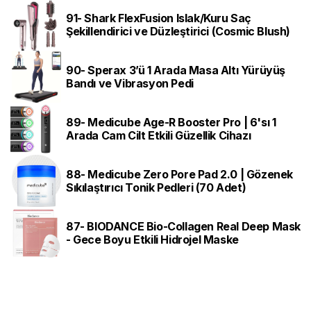
91- Shark FlexFusion Islak/Kuru Saç
Şekillendirici ve Düzleştirici (Cosmic Blush)
90- Sperax 3’ü 1 Arada Masa Altı Yürüyüş
Bandı ve Vibrasyon Pedi
89- Medicube Age-R Booster Pro | 6'sı 1
Arada Cam Cilt Etkili Güzellik Cihazı
88- Medicube Zero Pore Pad 2.0 | Gözenek
Sıkılaştırıcı Tonik Pedleri (70 Adet)
87- BIODANCE Bio-Collagen Real Deep Mask
- Gece Boyu Etkili Hidrojel Maske