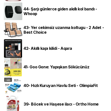
44- Şarjı günlerce giden akıllı kol bandı -
Whoop
43- Yer cekimsiz uzanma koltugu - 2 Adet -
Best Choice
42- Akıllı kapı kilidi - Aqara
41- Goo Gone: Yapışkan Sökücünüz
40- Hızlı Kuruyan Havlu Seti - OlimpiaFit
39- Böcek ve Haşese ilacı - Ortho Home