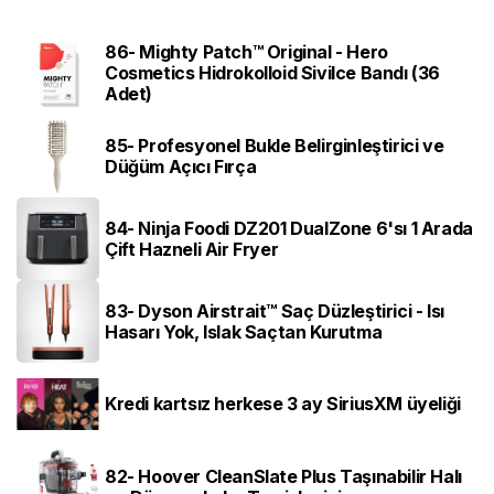
86- Mighty Patch™ Original - Hero
Cosmetics Hidrokolloid Sivilce Bandı (36
Adet)
85- Profesyonel Bukle Belirginleştirici ve
Düğüm Açıcı Fırça
84- Ninja Foodi DZ201 DualZone 6'sı 1 Arada
Çift Hazneli Air Fryer
83- Dyson Airstrait™ Saç Düzleştirici - Isı
Hasarı Yok, Islak Saçtan Kurutma
Kredi kartsız herkese 3 ay SiriusXM üyeliği
82- Hoover CleanSlate Plus Taşınabilir Halı