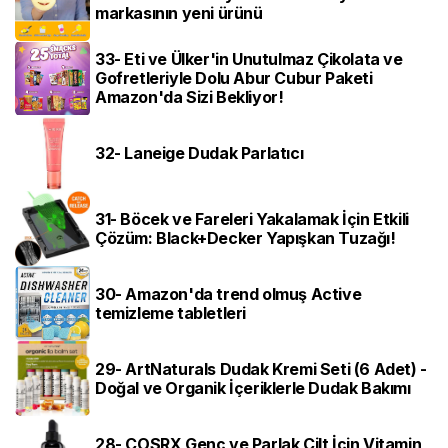
markasının yeni ürünü
33- Eti ve Ülker'in Unutulmaz Çikolata ve
Gofretleriyle Dolu Abur Cubur Paketi
Amazon'da Sizi Bekliyor!
32- Laneige Dudak Parlatıcı
31- Böcek ve Fareleri Yakalamak İçin Etkili
Çözüm: Black+Decker Yapışkan Tuzağı!
30- Amazon'da trend olmuş Active
temizleme tabletleri
29- ArtNaturals Dudak Kremi Seti (6 Adet) -
Doğal ve Organik İçeriklerle Dudak Bakımı
28- COSRX Genç ve Parlak Cilt İçin Vitamin