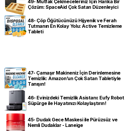
49- Mutfak Çekmeceleriniz İçin Harika Bir
Çözüm: SpaceAid Çok Satan Düzenleyici
48- Çöp Öğütücünüzü Hijyenik ve Ferah
Tutmanın En Kolay Yolu: Active Temizleme
Tableti
47- Çamaşır Makineniz İçin Derinlemesine
Temizlik: Amazon’un Çok Satan Tabletiyle
Tanışın!
46- Evinizdeki Temizlik Asistanı: Eufy Robot
Süpürge ile Hayatınızı Kolaylaştırın!
45- Dudak Gece Maskesi ile Pürüzsüz ve
Nemli Dudaklar - Laneige