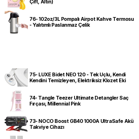
Çift, Altın)
76- 102oz/3L Pompalı Airpot Kahve Termosu
- Yalıtımlı Paslanmaz Çelik
75- LUXE Bidet NEO 120 - Tek Uçlu, Kendi
Kendini Temizleyen, Elektriksiz Klozet Eki
74- Tangle Teezer Ultimate Detangler Saç
Fırçası, Millennial Pink
73- NOCO Boost GB40 1000A UltraSafe Akü
Takviye Cihazı